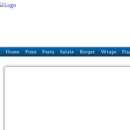
Home
Pizza
Pasta
Salate
Burger
Wraps
Fin